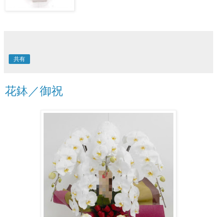
共有
花鉢／御祝